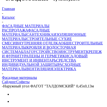
Главная
-
Каталог
-
ФАСАДНЫЕ МАТЕРИАЛЫ
РАСПРОДАЖА
ФАСАДНЫЕ
МАТЕРИАЛЫ
САНТЕХНИКА
ИЗОЛЯЦИОННЫЕ
МАТЕРИАЛЫ
СТРОИТЕЛЬНЫЕ СУХИЕ
СМЕСИ
ВНУТРЕННЯЯ ОТДЕЛКА
ОБЩЕСТРОИТЕЛЬНЫЕ
МАТЕРИАЛЫ
КРОВЛЯ И ВОДОСТОЧНАЯ
СИСТЕМА
БЛАГОУСТРОЙСТВО
ИНСТРУМЕНТ
КРЕПЕЖ
И ФУРНИТУРА
ПЕНЫ И ГЕРМЕТИКИ
САДОВЫЙ
ИНСТРУМЕНТ И ИНВЕНТАРЬ
СРЕДСТВА
ИНДИВИДУАЛЬНОЙ ЗАЩИТЫ
РАСХОДНЫЕ
МАТЕРИАЛЫ
ВЕНТИЛЯЦИЯ
ЭЛЕКТРИКА
-
Фасадные материалы
Сайдинг
Софиты
-
Наружный угол ФАГОТ "ТАЛДОМСКИЙ" 0,45х0,13м