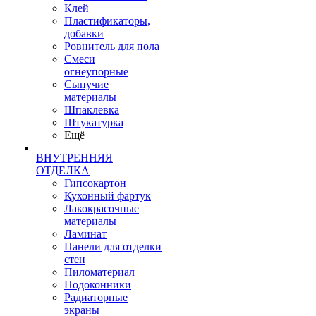
Клей
Пластификаторы,
добавки
Ровнитель для пола
Смеси
огнеупорные
Сыпучие
материалы
Шпаклевка
Штукатурка
Ещё
ВНУТРЕННЯЯ
ОТДЕЛКА
Гипсокартон
Кухонный фартук
Лакокрасочные
материалы
Ламинат
Панели для отделки
стен
Пиломатериал
Подоконники
Радиаторные
экраны