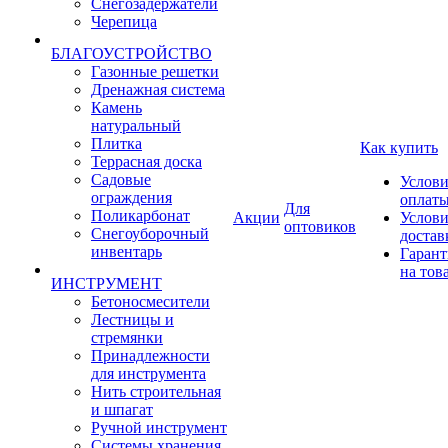
Снегозадержатели
Черепица
БЛАГОУСТРОЙСТВО
Газонные решетки
Дренажная система
Камень
натуральный
Плитка
Как купить
Террасная доска
Садовые
Услови
ограждения
оплат
Для
Поликарбонат
Акции
Услови
оптовиков
Снегоуборочный
достав
инвентарь
Гарант
на тов
ИНСТРУМЕНТ
Бетоносмесители
Лестницы и
стремянки
Принадлежности
для инструмента
Нить строительная
и шпагат
Ручной инструмент
Системы хранения