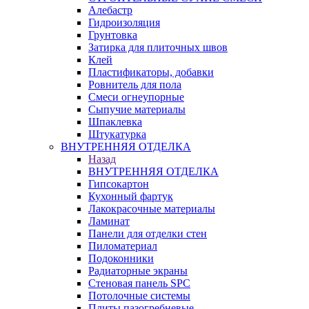
Алебастр
Гидроизоляция
Грунтовка
Затирка для плиточных швов
Клей
Пластификаторы, добавки
Ровнитель для пола
Смеси огнеупорные
Сыпучие материалы
Шпаклевка
Штукатурка
ВНУТРЕННЯЯ ОТДЕЛКА
Назад
ВНУТРЕННЯЯ ОТДЕЛКА
Гипсокартон
Кухонный фартук
Лакокрасочные материалы
Ламинат
Панели для отделки стен
Пиломатериал
Подоконники
Радиаторные экраны
Стеновая панель SPC
Потолочные системы
Плиты пазогребневые