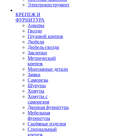
Электроинструмент
КРЕПЕЖ И
ФУРНИТУРА
Анкеры
Гвозди
Грузовой крепеж
Дюбели
Дюбель-гвозди
Заклепки
Метрический
крепеж
Монтажные детали
Замки
Саморезы
Шурупы
Хомуты
Хомуты с
саморезом
Дверная фурнитура
Мебельная
фурнитура
Скобяные изделия
Специальный
крепеж