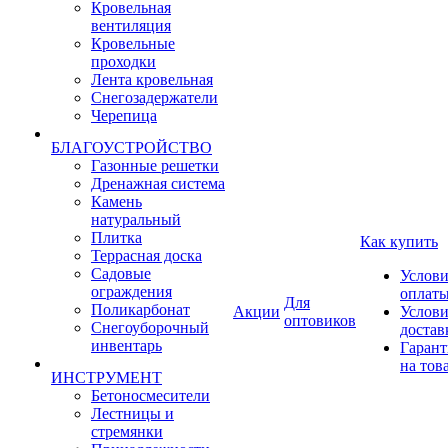
Кровельная
вентиляция
Кровельные
проходки
Лента кровельная
Снегозадержатели
Черепица
БЛАГОУСТРОЙСТВО
Газонные решетки
Дренажная система
Камень
натуральный
Плитка
Как купить
Террасная доска
Садовые
Услови
ограждения
оплат
Для
Поликарбонат
Акции
Услови
оптовиков
Снегоуборочный
достав
инвентарь
Гарант
на тов
ИНСТРУМЕНТ
Бетоносмесители
Лестницы и
стремянки