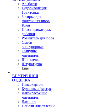
Алебастр
Гидроизоляция
Грунтовка
Затирка для
плиточных швов
Клей
Пластификаторы,
добавки
Ровнитель для пола
Смеси
огнеупорные
Сыпучие
материалы
Шпаклевка
Штукатурка
Ещё
ВНУТРЕННЯЯ
ОТДЕЛКА
Гипсокартон
Кухонный фартук
Лакокрасочные
материалы
Ламинат
Панели для отделки