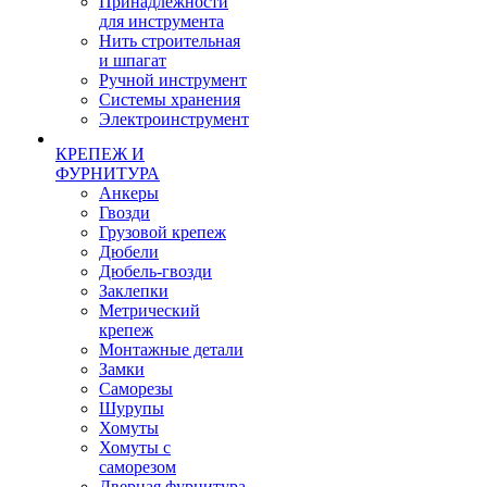
Принадлежности
для инструмента
Нить строительная
и шпагат
Ручной инструмент
Системы хранения
Электроинструмент
КРЕПЕЖ И
ФУРНИТУРА
Анкеры
Гвозди
Грузовой крепеж
Дюбели
Дюбель-гвозди
Заклепки
Метрический
крепеж
Монтажные детали
Замки
Саморезы
Шурупы
Хомуты
Хомуты с
саморезом
Дверная фурнитура