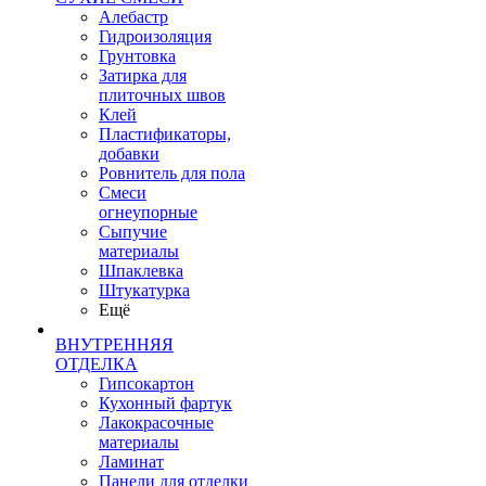
Алебастр
Гидроизоляция
Грунтовка
Затирка для
плиточных швов
Клей
Пластификаторы,
добавки
Ровнитель для пола
Смеси
огнеупорные
Сыпучие
материалы
Шпаклевка
Штукатурка
Ещё
ВНУТРЕННЯЯ
ОТДЕЛКА
Гипсокартон
Кухонный фартук
Лакокрасочные
материалы
Ламинат
Панели для отделки