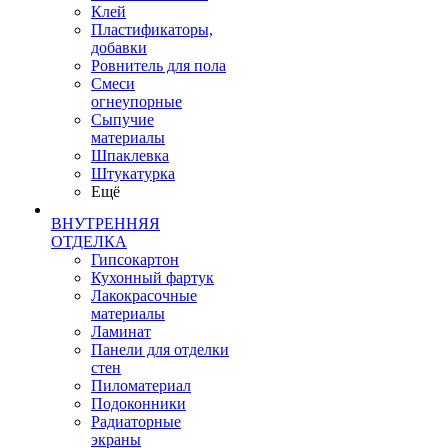
Клей
Пластификаторы,
добавки
Ровнитель для пола
Смеси
огнеупорные
Сыпучие
материалы
Шпаклевка
Штукатурка
Ещё
ВНУТРЕННЯЯ
ОТДЕЛКА
Гипсокартон
Кухонный фартук
Лакокрасочные
материалы
Ламинат
Панели для отделки
стен
Пиломатериал
Подоконники
Радиаторные
экраны