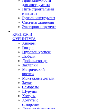
Принадлежности
для инструмента
Нить строительная
и шпагат
Ручной инструмент
Системы хранения
Электроинструмент
КРЕПЕЖ И
ФУРНИТУРА
Анкеры
Гвозди
Грузовой крепеж
Дюбели
Дюбель-гвозди
Заклепки
Метрический
крепеж
Монтажные детали
Замки
Саморезы
Шурупы
Хомуты
Хомуты с
саморезом
Дверная фурнитура