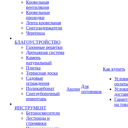
Кровельная
вентиляция
Кровельные
проходки
Лента кровельная
Снегозадержатели
Черепица
БЛАГОУСТРОЙСТВО
Газонные решетки
Дренажная система
Камень
натуральный
Плитка
Как купить
Террасная доска
Садовые
Услови
ограждения
оплат
Для
Поликарбонат
Акции
Услови
оптовиков
Снегоуборочный
достав
инвентарь
Гарант
на тов
ИНСТРУМЕНТ
Бетоносмесители
Лестницы и
стремянки