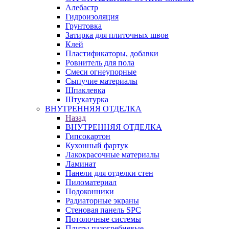
Алебастр
Гидроизоляция
Грунтовка
Затирка для плиточных швов
Клей
Пластификаторы, добавки
Ровнитель для пола
Смеси огнеупорные
Сыпучие материалы
Шпаклевка
Штукатурка
ВНУТРЕННЯЯ ОТДЕЛКА
Назад
ВНУТРЕННЯЯ ОТДЕЛКА
Гипсокартон
Кухонный фартук
Лакокрасочные материалы
Ламинат
Панели для отделки стен
Пиломатериал
Подоконники
Радиаторные экраны
Стеновая панель SPC
Потолочные системы
Плиты пазогребневые