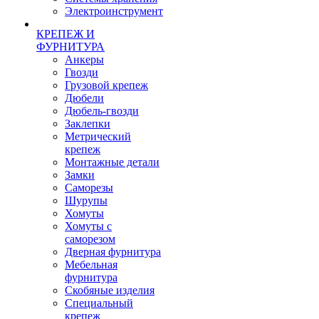
Электроинструмент
КРЕПЕЖ И
ФУРНИТУРА
Анкеры
Гвозди
Грузовой крепеж
Дюбели
Дюбель-гвозди
Заклепки
Метрический
крепеж
Монтажные детали
Замки
Саморезы
Шурупы
Хомуты
Хомуты с
саморезом
Дверная фурнитура
Мебельная
фурнитура
Скобяные изделия
Специальный
крепеж