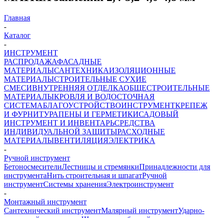
Главная
-
Каталог
-
ИНСТРУМЕНТ
РАСПРОДАЖА
ФАСАДНЫЕ
МАТЕРИАЛЫ
САНТЕХНИКА
ИЗОЛЯЦИОННЫЕ
МАТЕРИАЛЫ
СТРОИТЕЛЬНЫЕ СУХИЕ
СМЕСИ
ВНУТРЕННЯЯ ОТДЕЛКА
ОБЩЕСТРОИТЕЛЬНЫЕ
МАТЕРИАЛЫ
КРОВЛЯ И ВОДОСТОЧНАЯ
СИСТЕМА
БЛАГОУСТРОЙСТВО
ИНСТРУМЕНТ
КРЕПЕЖ
И ФУРНИТУРА
ПЕНЫ И ГЕРМЕТИКИ
САДОВЫЙ
ИНСТРУМЕНТ И ИНВЕНТАРЬ
СРЕДСТВА
ИНДИВИДУАЛЬНОЙ ЗАЩИТЫ
РАСХОДНЫЕ
МАТЕРИАЛЫ
ВЕНТИЛЯЦИЯ
ЭЛЕКТРИКА
-
Ручной инструмент
Бетоносмесители
Лестницы и стремянки
Принадлежности для
инструмента
Нить строительная и шпагат
Ручной
инструмент
Системы хранения
Электроинструмент
-
Монтажный инструмент
Сантехнический инструмент
Малярный инструмент
Ударно-