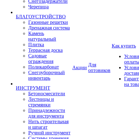
Снегозадержатели
Черепица
БЛАГОУСТРОЙСТВО
Газонные решетки
Дренажная система
Камень
натуральный
Плитка
Как купить
Террасная доска
Садовые
Услови
ограждения
оплат
Для
Поликарбонат
Акции
Услови
оптовиков
Снегоуборочный
достав
инвентарь
Гарант
на тов
ИНСТРУМЕНТ
Бетоносмесители
Лестницы и
стремянки
Принадлежности
для инструмента
Нить строительная
и шпагат
Ручной инструмент
Системы хранения