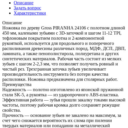
Описание
Задать вопрос
Характеристики
Описание
Ножовка по дереву Gross PIRANHA 24106 с полотном длиной
450 мм, калеными зубьями с 3D-заточкой и шагом 11-12 TPI,
тефлоновым покрытием полотна и 2-компонентной
рукояткой, используется для продольного и поперечного
распиливания древесины различных пород, МДФ, ДСП, ДВП,
ламината, а также пенополистирола, полиуретана и других
синтетических материалов. Рабочая часть состоит из мелких
зубьев с шагом 2-2,3 мм, что позволяет получить ровный и
чистый рез. Трехгранная заточка зубьев увеличивает
производительность инструмента без потери качества
распиловки. Ножовка предназначена для столярных работ.
Преимущества
Надежность — полотно изготовлено из японской пружинной
стали SK-5, а рукоятка — из ударопрочного ABS-пластика.
Эффективная работа — зубья прошли закалку токами высокой
частоты, поэтому рабочая кромка долго сохраняет режущие
свойства.
Прочность — основание зубьев не закалено на максимум, за
счет чего снижается вероятность их слома при пилении
твердых материалов или попадании на металлический