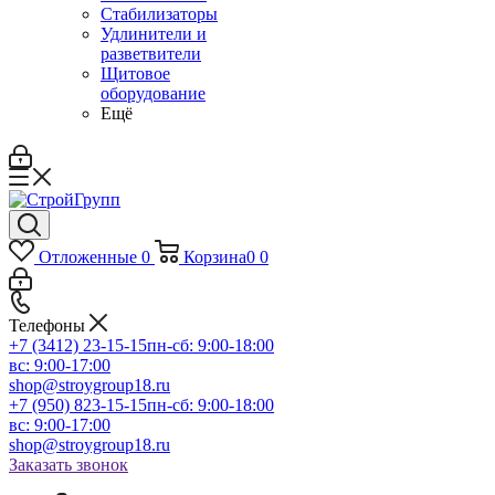
Стабилизаторы
Удлинители и
разветвители
Щитовое
оборудование
Ещё
Отложенные
0
Корзина
0
0
Телефоны
+7 (3412) 23-15-15
пн-сб: 9:00-18:00
вс: 9:00-17:00
shop@stroygroup18.ru
+7 (950) 823-15-15
пн-сб: 9:00-18:00
вс: 9:00-17:00
shop@stroygroup18.ru
Заказать звонок