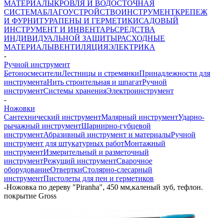
МАТЕРИАЛЫ
КРОВЛЯ И ВОДОСТОЧНАЯ
СИСТЕМА
БЛАГОУСТРОЙСТВО
ИНСТРУМЕНТ
КРЕПЕЖ
И ФУРНИТУРА
ПЕНЫ И ГЕРМЕТИКИ
САДОВЫЙ
ИНСТРУМЕНТ И ИНВЕНТАРЬ
СРЕДСТВА
ИНДИВИДУАЛЬНОЙ ЗАЩИТЫ
РАСХОДНЫЕ
МАТЕРИАЛЫ
ВЕНТИЛЯЦИЯ
ЭЛЕКТРИКА
-
Ручной инструмент
Бетоносмесители
Лестницы и стремянки
Принадлежности для
инструмента
Нить строительная и шпагат
Ручной
инструмент
Системы хранения
Электроинструмент
-
Ножовки
Сантехнический инструмент
Малярный инструмент
Ударно-
рычажный инструмент
Шарнирно-губцевой
инструмент
Абразивный инструмент и материалы
Ручной
инструмент для штукатурных работ
Монтажный
инструмент
Измерительный и разметочный
инструмент
Режущий инструмент
Сварочное
оборудование
Отвертки
Столярно-слесарный
инструмент
Пистолеты для пен и герметиков
-
Ножовка по дереву "Piranha", 450 мм,каленый зуб, тефлон.
покрытие Gross