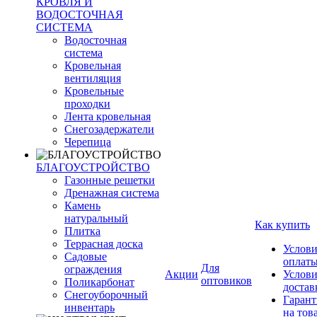
КРОВЛЯ И
ВОДОСТОЧНАЯ
СИСТЕМА
Водосточная
система
Кровельная
вентиляция
Кровельные
проходки
Лента кровельная
Снегозадержатели
Черепица
БЛАГОУСТРОЙСТВО
Газонные решетки
Дренажная система
Камень
натуральный
Как купить
Плитка
Террасная доска
Услови
Садовые
оплат
Для
ограждения
Акции
Услови
оптовиков
Поликарбонат
достав
Снегоуборочный
Гарант
инвентарь
на тов