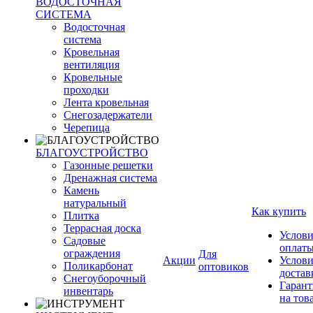
ВОДОСТОЧНАЯ
СИСТЕМА
Водосточная
система
Кровельная
вентиляция
Кровельные
проходки
Лента кровельная
Снегозадержатели
Черепица
БЛАГОУСТРОЙСТВО
Газонные решетки
Дренажная система
Камень
натуральный
Как купить
Плитка
Террасная доска
Услови
Садовые
оплат
ограждения
Для
Акции
Услови
Поликарбонат
оптовиков
достав
Снегоуборочный
Гарант
инвентарь
на тов