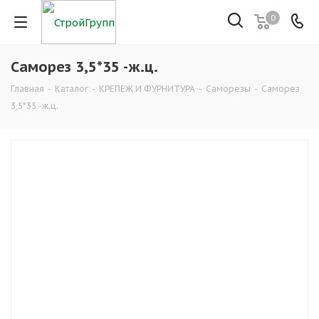
0
Саморез 3,5*35 -ж.ц.
Главная
-
Каталог
-
КРЕПЕЖ И ФУРНИТУРА
-
Саморезы
-
Саморез
3,5*35 -ж.ц.