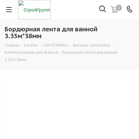
0
Бордюрная лента для ванной
3.35м*38мм
Главная
-
Каталог
-
САНТЕХНИКА
-
Бытовая сантехника
-
Комплектующие для фаянса
-
Бордюрная лента для ванной
3.35м*38мм