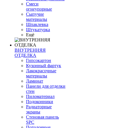
Смеси
огнеупорные
Сыпучие
материалы
Шпаклевка
Штукатурка
Ещё
ВНУТРЕННЯЯ
ОТДЕЛКА
Гипсокартон
Кухонный фартук
Лакокрасочные
материалы
Ламинат
Панели для отделки
стен
Пиломатериал
Подоконники
Радиаторные
экраны
Стеновая панель
SPC
Потолочные