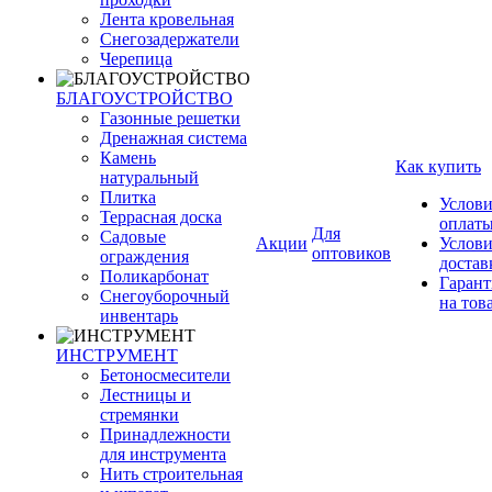
Лента кровельная
Снегозадержатели
Черепица
БЛАГОУСТРОЙСТВО
Газонные решетки
Дренажная система
Камень
Как купить
натуральный
Плитка
Услови
Террасная доска
оплат
Для
Садовые
Акции
Услови
оптовиков
ограждения
достав
Поликарбонат
Гарант
Снегоуборочный
на тов
инвентарь
ИНСТРУМЕНТ
Бетоносмесители
Лестницы и
стремянки
Принадлежности
для инструмента
Нить строительная