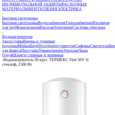
ИНДИВИДУАЛЬНОЙ ЗАЩИТЫ
РАСХОДНЫЕ
МАТЕРИАЛЫ
ВЕНТИЛЯЦИЯ
ЭЛЕКТРИКА
-
Бытовая сантехника
Бытовая сантехника
Водоснабжение
Газоснабжение
Изоляция
для труб
Канализация
Насосы
Отопление
Системы обогрева
-
Водонагреватели
Аксессуары
Ванны и душевые
поддоны
Мойки
Биде
Полотенцесушители
Сифоны
Смесители
Ко
для фаянса
Писсуары
Умывальники
Унитазы
Чаша
Генуя
Шланги сливные и заливные
-
Водонагреватель 50 круг. ТЕРМЕКС First 50V б/
стеклоф.,1500 Вт