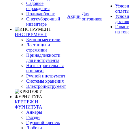
Садовые
Услови
ограждения
оплат
Поликарбонат
Для
Акции
Услови
Снегоуборочный
оптовиков
достав
инвентарь
Гарант
на тов
ИНСТРУМЕНТ
Бетоносмесители
Лестницы и
стремянки
Принадлежности
для инструмента
Нить строительная
и шпагат
Ручной инструмент
Системы хранения
Электроинструмент
КРЕПЕЖ И
ФУРНИТУРА
Анкеры
Гвозди
Грузовой крепеж
Дюбели