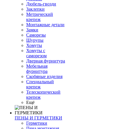
Дюбель-гвозди
Заклепки
Метрический
крепеж
Монтажные детали
Замки
Саморезы
Шурупы
Хомуты
Хомуты с
саморезом
Дверная фурнитура
Мебельная
фурнитура
Скобяные изделия
Специальный
крепеж
Телескопический
крепеж
Ещё
ПЕНЫ И ГЕРМЕТИКИ
Герметики
Пена монтажная