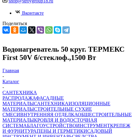
shop@stroygroup18.ru
Вконтакте
Поделиться
Водонагреватель 50 круг. ТЕРМЕКС
First 50V б/стеклоф.,1500 Вт
Главная
-
Каталог
-
САНТЕХНИКА
РАСПРОДАЖА
ФАСАДНЫЕ
МАТЕРИАЛЫ
САНТЕХНИКА
ИЗОЛЯЦИОННЫЕ
МАТЕРИАЛЫ
СТРОИТЕЛЬНЫЕ СУХИЕ
СМЕСИ
ВНУТРЕННЯЯ ОТДЕЛКА
ОБЩЕСТРОИТЕЛЬНЫЕ
МАТЕРИАЛЫ
КРОВЛЯ И ВОДОСТОЧНАЯ
СИСТЕМА
БЛАГОУСТРОЙСТВО
ИНСТРУМЕНТ
КРЕПЕЖ
И ФУРНИТУРА
ПЕНЫ И ГЕРМЕТИКИ
САДОВЫЙ
ИНСТРУМЕНТ И ИНВЕНТАРЬ
СРЕДСТВА