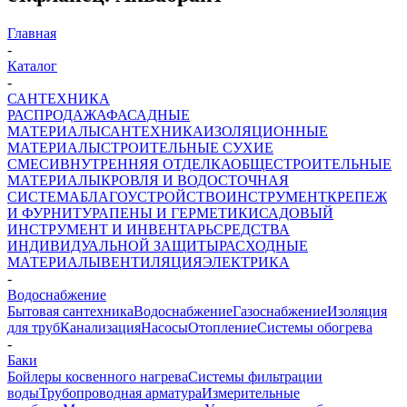
Главная
-
Каталог
-
САНТЕХНИКА
РАСПРОДАЖА
ФАСАДНЫЕ
МАТЕРИАЛЫ
САНТЕХНИКА
ИЗОЛЯЦИОННЫЕ
МАТЕРИАЛЫ
СТРОИТЕЛЬНЫЕ СУХИЕ
СМЕСИ
ВНУТРЕННЯЯ ОТДЕЛКА
ОБЩЕСТРОИТЕЛЬНЫЕ
МАТЕРИАЛЫ
КРОВЛЯ И ВОДОСТОЧНАЯ
СИСТЕМА
БЛАГОУСТРОЙСТВО
ИНСТРУМЕНТ
КРЕПЕЖ
И ФУРНИТУРА
ПЕНЫ И ГЕРМЕТИКИ
САДОВЫЙ
ИНСТРУМЕНТ И ИНВЕНТАРЬ
СРЕДСТВА
ИНДИВИДУАЛЬНОЙ ЗАЩИТЫ
РАСХОДНЫЕ
МАТЕРИАЛЫ
ВЕНТИЛЯЦИЯ
ЭЛЕКТРИКА
-
Водоснабжение
Бытовая сантехника
Водоснабжение
Газоснабжение
Изоляция
для труб
Канализация
Насосы
Отопление
Системы обогрева
-
Баки
Бойлеры косвенного нагрева
Системы фильтрации
воды
Трубопроводная арматура
Измерительные