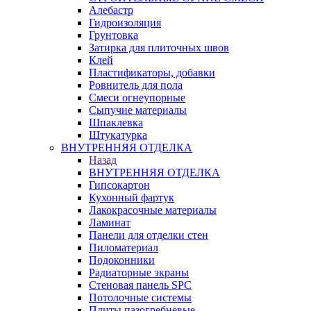
Алебастр
Гидроизоляция
Грунтовка
Затирка для плиточных швов
Клей
Пластификаторы, добавки
Ровнитель для пола
Смеси огнеупорные
Сыпучие материалы
Шпаклевка
Штукатурка
ВНУТРЕННЯЯ ОТДЕЛКА
Назад
ВНУТРЕННЯЯ ОТДЕЛКА
Гипсокартон
Кухонный фартук
Лакокрасочные материалы
Ламинат
Панели для отделки стен
Пиломатериал
Подоконники
Радиаторные экраны
Стеновая панель SPC
Потолочные системы
Плиты пазогребневые