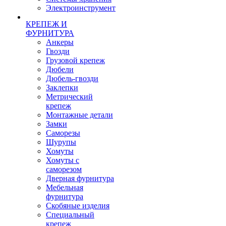
Электроинструмент
КРЕПЕЖ И
ФУРНИТУРА
Анкеры
Гвозди
Грузовой крепеж
Дюбели
Дюбель-гвозди
Заклепки
Метрический
крепеж
Монтажные детали
Замки
Саморезы
Шурупы
Хомуты
Хомуты с
саморезом
Дверная фурнитура
Мебельная
фурнитура
Скобяные изделия
Специальный
крепеж