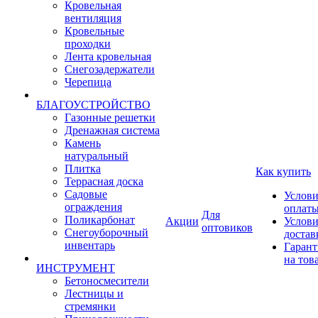
Кровельная
вентиляция
Кровельные
проходки
Лента кровельная
Снегозадержатели
Черепица
БЛАГОУСТРОЙСТВО
Газонные решетки
Дренажная система
Камень
натуральный
Плитка
Как купить
Террасная доска
Садовые
Услови
ограждения
оплат
Для
Поликарбонат
Акции
Услови
оптовиков
Снегоуборочный
достав
инвентарь
Гарант
на тов
ИНСТРУМЕНТ
Бетоносмесители
Лестницы и
стремянки