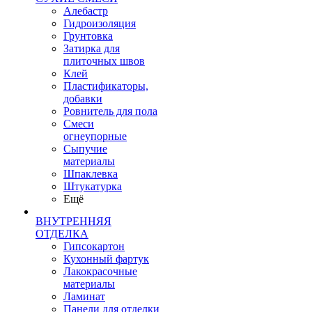
Алебастр
Гидроизоляция
Грунтовка
Затирка для
плиточных швов
Клей
Пластификаторы,
добавки
Ровнитель для пола
Смеси
огнеупорные
Сыпучие
материалы
Шпаклевка
Штукатурка
Ещё
ВНУТРЕННЯЯ
ОТДЕЛКА
Гипсокартон
Кухонный фартук
Лакокрасочные
материалы
Ламинат
Панели для отделки