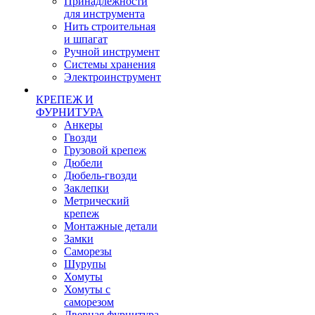
Принадлежности
для инструмента
Нить строительная
и шпагат
Ручной инструмент
Системы хранения
Электроинструмент
КРЕПЕЖ И
ФУРНИТУРА
Анкеры
Гвозди
Грузовой крепеж
Дюбели
Дюбель-гвозди
Заклепки
Метрический
крепеж
Монтажные детали
Замки
Саморезы
Шурупы
Хомуты
Хомуты с
саморезом
Дверная фурнитура