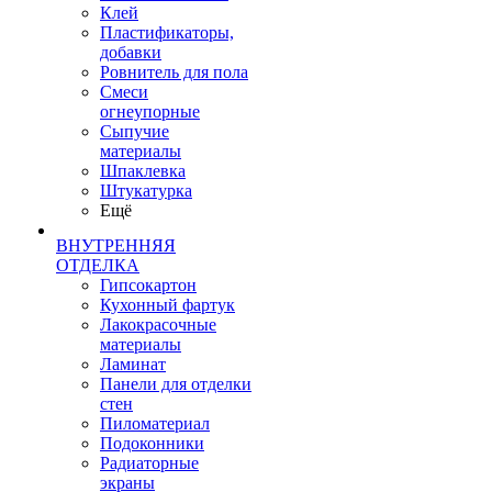
Клей
Пластификаторы,
добавки
Ровнитель для пола
Смеси
огнеупорные
Сыпучие
материалы
Шпаклевка
Штукатурка
Ещё
ВНУТРЕННЯЯ
ОТДЕЛКА
Гипсокартон
Кухонный фартук
Лакокрасочные
материалы
Ламинат
Панели для отделки
стен
Пиломатериал
Подоконники
Радиаторные
экраны