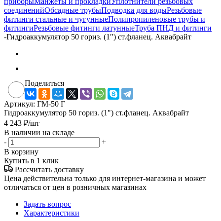
приборы
Манжеты и прокладки
Уплотнители резьбовых
соединений
Обсадные трубы
Подводка для воды
Резьбовые
фитинги стальные и чугунные
Полипропиленовые трубы и
фитинги
Резьбовые фитинги латунные
Труба ПНД и фитинги
-
Гидроаккумулятор 50 гориз. (1") ст.фланец. Аквабрайт
Поделиться
Артикул:
ГМ-50 Г
Гидроаккумулятор 50 гориз. (1") ст.фланец. Аквабрайт
4 243
₽
/шт
В наличии на складе
-
+
В корзину
Купить в 1 клик
Рассчитать доставку
Цена действительна только для интернет-магазина и может
отличаться от цен в розничных магазинах
Задать вопрос
Характеристики