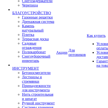
Снегозадержатели
Черепица
БЛАГОУСТРОЙСТВО
Газонные решетки
Дренажная система
Камень
натуральный
Плитка
Как купить
Террасная доска
Садовые
Услови
ограждения
оплат
Для
Поликарбонат
Акции
Услови
оптовиков
Снегоуборочный
достав
инвентарь
Гарант
на тов
ИНСТРУМЕНТ
Бетоносмесители
Лестницы и
стремянки
Принадлежности
для инструмента
Нить строительная
и шпагат
Ручной инструмент
Системы хранения