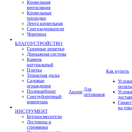
Кровельная
вентиляция
Кровельные
проходки
Лента кровельная
Снегозадержатели
Черепица
БЛАГОУСТРОЙСТВО
Газонные решетки
Дренажная система
Камень
натуральный
Плитка
Как купить
Террасная доска
Садовые
Услови
ограждения
оплат
Для
Поликарбонат
Акции
Услови
оптовиков
Снегоуборочный
достав
инвентарь
Гарант
на тов
ИНСТРУМЕНТ
Бетоносмесители
Лестницы и
стремянки