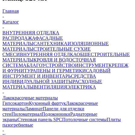
Главная
-
Каталог
-
ВНУТРЕННЯЯ ОТДЕЛКА
РАСПРОДАЖА
ФАСАДНЫЕ
МАТЕРИАЛЫ
САНТЕХНИКА
ИЗОЛЯЦИОННЫЕ
МАТЕРИАЛЫ
СТРОИТЕЛЬНЫЕ СУХИЕ
СМЕСИ
ВНУТРЕННЯЯ ОТДЕЛКА
ОБЩЕСТРОИТЕЛЬНЫЕ
МАТЕРИАЛЫ
КРОВЛЯ И ВОДОСТОЧНАЯ
СИСТЕМА
БЛАГОУСТРОЙСТВО
ИНСТРУМЕНТ
КРЕПЕЖ
И ФУРНИТУРА
ПЕНЫ И ГЕРМЕТИКИ
САДОВЫЙ
ИНСТРУМЕНТ И ИНВЕНТАРЬ
СРЕДСТВА
ИНДИВИДУАЛЬНОЙ ЗАЩИТЫ
РАСХОДНЫЕ
МАТЕРИАЛЫ
ВЕНТИЛЯЦИЯ
ЭЛЕКТРИКА
-
Лакокрасочные материалы
Гипсокартон
Кухонный фартук
Лакокрасочные
материалы
Ламинат
Панели для отделки
стен
Пиломатериал
Подоконники
Радиаторные
экраны
Стеновая панель SPC
Потолочные системы
Плиты
пазогребневые
-