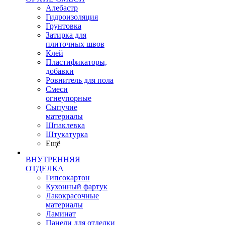
Алебастр
Гидроизоляция
Грунтовка
Затирка для
плиточных швов
Клей
Пластификаторы,
добавки
Ровнитель для пола
Смеси
огнеупорные
Сыпучие
материалы
Шпаклевка
Штукатурка
Ещё
ВНУТРЕННЯЯ
ОТДЕЛКА
Гипсокартон
Кухонный фартук
Лакокрасочные
материалы
Ламинат
Панели для отделки