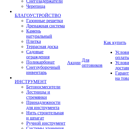
Снегозадержатели
Черепица
БЛАГОУСТРОЙСТВО
Газонные решетки
Дренажная система
Камень
натуральный
Плитка
Как купить
Террасная доска
Садовые
Услови
ограждения
оплат
Для
Поликарбонат
Акции
Услови
оптовиков
Снегоуборочный
достав
инвентарь
Гарант
на тов
ИНСТРУМЕНТ
Бетоносмесители
Лестницы и
стремянки
Принадлежности
для инструмента
Нить строительная
и шпагат
Ручной инструмент
Системы хранения