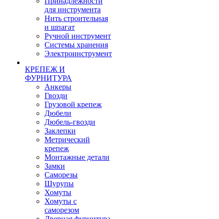
Принадлежности
для инструмента
Нить строительная
и шпагат
Ручной инструмент
Системы хранения
Электроинструмент
КРЕПЕЖ И
ФУРНИТУРА
Анкеры
Гвозди
Грузовой крепеж
Дюбели
Дюбель-гвозди
Заклепки
Метрический
крепеж
Монтажные детали
Замки
Саморезы
Шурупы
Хомуты
Хомуты с
саморезом
Дверная фурнитура