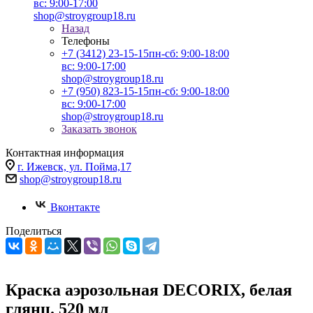
вс: 9:00-17:00
shop@stroygroup18.ru
Назад
Телефоны
+7 (3412) 23-15-15
пн-сб: 9:00-18:00
вс: 9:00-17:00
shop@stroygroup18.ru
+7 (950) 823-15-15
пн-сб: 9:00-18:00
вс: 9:00-17:00
shop@stroygroup18.ru
Заказать звонок
Контактная информация
г. Ижевск, ул. Пойма,17
shop@stroygroup18.ru
Вконтакте
Поделиться
Краска аэрозольная DECORIX, белая
глянц. 520 мл