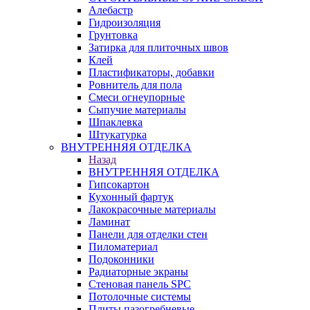
Алебастр
Гидроизоляция
Грунтовка
Затирка для плиточных швов
Клей
Пластификаторы, добавки
Ровнитель для пола
Смеси огнеупорные
Сыпучие материалы
Шпаклевка
Штукатурка
ВНУТРЕННЯЯ ОТДЕЛКА
Назад
ВНУТРЕННЯЯ ОТДЕЛКА
Гипсокартон
Кухонный фартук
Лакокрасочные материалы
Ламинат
Панели для отделки стен
Пиломатериал
Подоконники
Радиаторные экраны
Стеновая панель SPC
Потолочные системы
Плиты пазогребневые