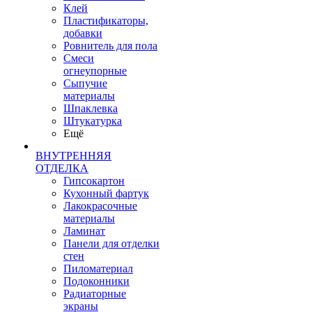
Клей
Пластификаторы,
добавки
Ровнитель для пола
Смеси
огнеупорные
Сыпучие
материалы
Шпаклевка
Штукатурка
Ещё
ВНУТРЕННЯЯ
ОТДЕЛКА
Гипсокартон
Кухонный фартук
Лакокрасочные
материалы
Ламинат
Панели для отделки
стен
Пиломатериал
Подоконники
Радиаторные
экраны