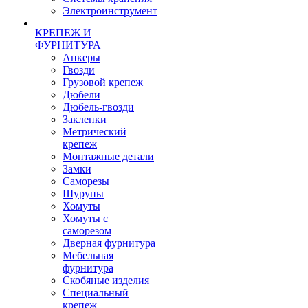
Электроинструмент
КРЕПЕЖ И
ФУРНИТУРА
Анкеры
Гвозди
Грузовой крепеж
Дюбели
Дюбель-гвозди
Заклепки
Метрический
крепеж
Монтажные детали
Замки
Саморезы
Шурупы
Хомуты
Хомуты с
саморезом
Дверная фурнитура
Мебельная
фурнитура
Скобяные изделия
Специальный
крепеж