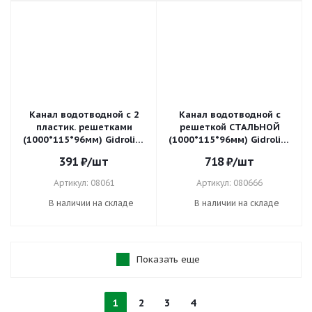
Канал водотводной с 2
Канал водотводной с
пластик. решетками
решеткой СТАЛЬНОЙ
(1000*115*96мм) Gidrolica
(1000*115*96мм) Gidrolica
LIGHT 08061
LIGHT 080666
391
₽
/шт
718
₽
/шт
Артикул: 08061
Артикул: 080666
В наличии на складе
В наличии на складе
Показать еще
1
2
3
4