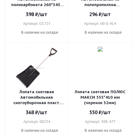
поликарбоната 260*345 ,
полипропилена
алюм черено
280*370мм. метал.
398
₽
/шт
296
₽
/шт
черенок
Артикул: О1725
Артикул: 69-0-414
В наличии на складе
В наличии на складе
Лопата снеговая
Лопата снеговая ПОЛЮС
Автомобильная
МАКСИ 555*410 мм
снегоуборочная пласт.
(черенок 32мм)
250*365 с мет.черенком V
368
₽
/шт
550
₽
/шт
ручка
Артикул: 00234
Артикул: 308-477
В наличии на складе
В наличии на складе