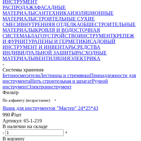
ИНСТРУМЕНТ
РАСПРОДАЖА
ФАСАДНЫЕ
МАТЕРИАЛЫ
САНТЕХНИКА
ИЗОЛЯЦИОННЫЕ
МАТЕРИАЛЫ
СТРОИТЕЛЬНЫЕ СУХИЕ
СМЕСИ
ВНУТРЕННЯЯ ОТДЕЛКА
ОБЩЕСТРОИТЕЛЬНЫЕ
МАТЕРИАЛЫ
КРОВЛЯ И ВОДОСТОЧНАЯ
СИСТЕМА
БЛАГОУСТРОЙСТВО
ИНСТРУМЕНТ
КРЕПЕЖ
И ФУРНИТУРА
ПЕНЫ И ГЕРМЕТИКИ
САДОВЫЙ
ИНСТРУМЕНТ И ИНВЕНТАРЬ
СРЕДСТВА
ИНДИВИДУАЛЬНОЙ ЗАЩИТЫ
РАСХОДНЫЕ
МАТЕРИАЛЫ
ВЕНТИЛЯЦИЯ
ЭЛЕКТРИКА
-
Системы хранения
Бетоносмесители
Лестницы и стремянки
Принадлежности для
инструмента
Нить строительная и шпагат
Ручной
инструмент
Электроинструмент
Фильтр
По алфавиту (возрастание)
Ящик для инструментов "Мастер" 24*25*43
990
₽
/шт
Артикул: 65-1-219
В наличии на складе
-
+
В корзину