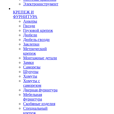
Электроинструмент
КРЕПЕЖ И
ФУРНИТУРА
Анкеры
Гвозди
Грузовой крепеж
Дюбели
Дюбель-гвозди
Заклепки
Метрический
крепеж
Монтажные детали
Замки
Саморезы
Шурупы
Хомуты
Хомуты с
саморезом
Дверная фурнитура
Мебельная
фурнитура
Скобяные изделия
Специальный
крепеж