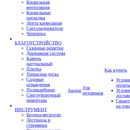
Кровельная
вентиляция
Кровельные
проходки
Лента кровельная
Снегозадержатели
Черепица
БЛАГОУСТРОЙСТВО
Газонные решетки
Дренажная система
Камень
натуральный
Плитка
Как купить
Террасная доска
Садовые
Услови
ограждения
оплат
Для
Поликарбонат
Акции
Услови
оптовиков
Снегоуборочный
достав
инвентарь
Гарант
на тов
ИНСТРУМЕНТ
Бетоносмесители
Лестницы и
стремянки