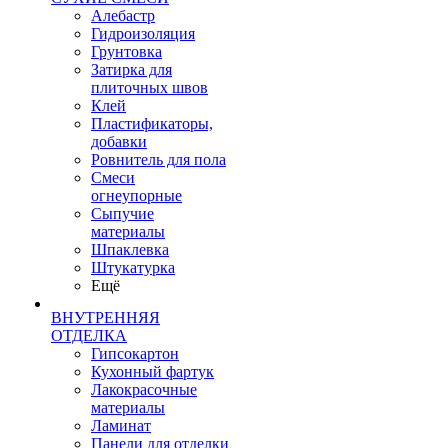
Алебастр
Гидроизоляция
Грунтовка
Затирка для
плиточных швов
Клей
Пластификаторы,
добавки
Ровнитель для пола
Смеси
огнеупорные
Сыпучие
материалы
Шпаклевка
Штукатурка
Ещё
ВНУТРЕННЯЯ
ОТДЕЛКА
Гипсокартон
Кухонный фартук
Лакокрасочные
материалы
Ламинат
Панели для отделки