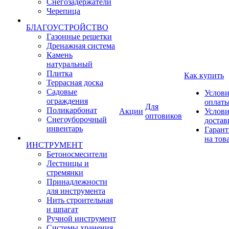
Снегозадержатели
Черепица
БЛАГОУСТРОЙСТВО
Газонные решетки
Дренажная система
Камень
натуральный
Плитка
Как купить
Террасная доска
Садовые
Услови
ограждения
оплат
Для
Поликарбонат
Акции
Услови
оптовиков
Снегоуборочный
достав
инвентарь
Гарант
на тов
ИНСТРУМЕНТ
Бетоносмесители
Лестницы и
стремянки
Принадлежности
для инструмента
Нить строительная
и шпагат
Ручной инструмент
Системы хранения