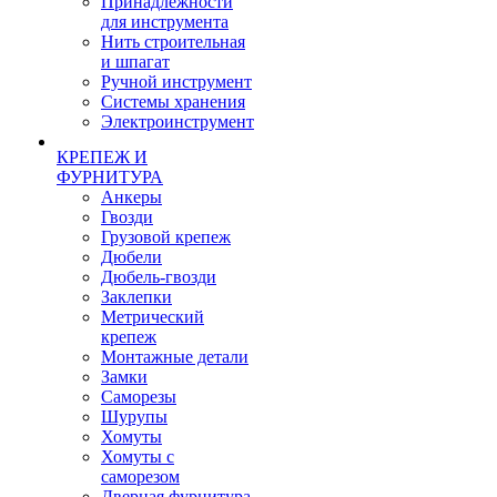
Принадлежности
для инструмента
Нить строительная
и шпагат
Ручной инструмент
Системы хранения
Электроинструмент
КРЕПЕЖ И
ФУРНИТУРА
Анкеры
Гвозди
Грузовой крепеж
Дюбели
Дюбель-гвозди
Заклепки
Метрический
крепеж
Монтажные детали
Замки
Саморезы
Шурупы
Хомуты
Хомуты с
саморезом
Дверная фурнитура