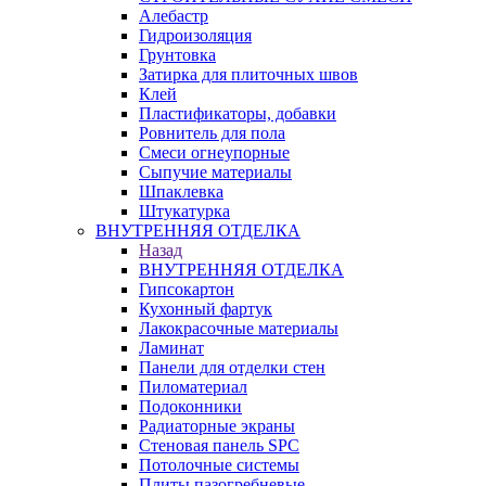
Алебастр
Гидроизоляция
Грунтовка
Затирка для плиточных швов
Клей
Пластификаторы, добавки
Ровнитель для пола
Смеси огнеупорные
Сыпучие материалы
Шпаклевка
Штукатурка
ВНУТРЕННЯЯ ОТДЕЛКА
Назад
ВНУТРЕННЯЯ ОТДЕЛКА
Гипсокартон
Кухонный фартук
Лакокрасочные материалы
Ламинат
Панели для отделки стен
Пиломатериал
Подоконники
Радиаторные экраны
Стеновая панель SPC
Потолочные системы
Плиты пазогребневые