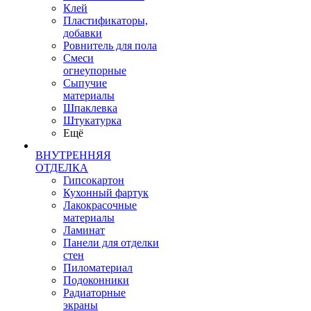
Клей
Пластификаторы,
добавки
Ровнитель для пола
Смеси
огнеупорные
Сыпучие
материалы
Шпаклевка
Штукатурка
Ещё
ВНУТРЕННЯЯ
ОТДЕЛКА
Гипсокартон
Кухонный фартук
Лакокрасочные
материалы
Ламинат
Панели для отделки
стен
Пиломатериал
Подоконники
Радиаторные
экраны