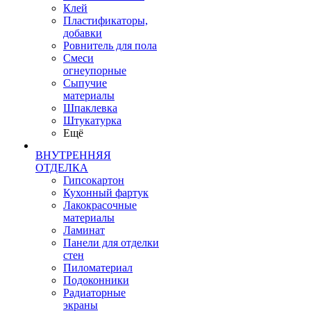
Клей
Пластификаторы,
добавки
Ровнитель для пола
Смеси
огнеупорные
Сыпучие
материалы
Шпаклевка
Штукатурка
Ещё
ВНУТРЕННЯЯ
ОТДЕЛКА
Гипсокартон
Кухонный фартук
Лакокрасочные
материалы
Ламинат
Панели для отделки
стен
Пиломатериал
Подоконники
Радиаторные
экраны