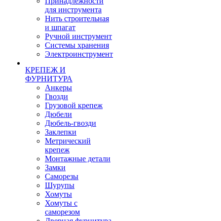
Принадлежности
для инструмента
Нить строительная
и шпагат
Ручной инструмент
Системы хранения
Электроинструмент
КРЕПЕЖ И
ФУРНИТУРА
Анкеры
Гвозди
Грузовой крепеж
Дюбели
Дюбель-гвозди
Заклепки
Метрический
крепеж
Монтажные детали
Замки
Саморезы
Шурупы
Хомуты
Хомуты с
саморезом
Дверная фурнитура