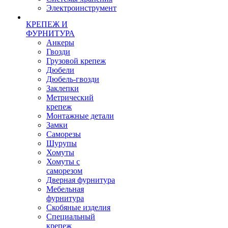
Электроинструмент
КРЕПЕЖ И
ФУРНИТУРА
Анкеры
Гвозди
Грузовой крепеж
Дюбели
Дюбель-гвозди
Заклепки
Метрический
крепеж
Монтажные детали
Замки
Саморезы
Шурупы
Хомуты
Хомуты с
саморезом
Дверная фурнитура
Мебельная
фурнитура
Скобяные изделия
Специальный
крепеж