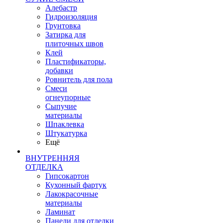
Алебастр
Гидроизоляция
Грунтовка
Затирка для
плиточных швов
Клей
Пластификаторы,
добавки
Ровнитель для пола
Смеси
огнеупорные
Сыпучие
материалы
Шпаклевка
Штукатурка
Ещё
ВНУТРЕННЯЯ
ОТДЕЛКА
Гипсокартон
Кухонный фартук
Лакокрасочные
материалы
Ламинат
Панели для отделки