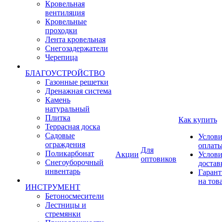
Кровельная
вентиляция
Кровельные
проходки
Лента кровельная
Снегозадержатели
Черепица
БЛАГОУСТРОЙСТВО
Газонные решетки
Дренажная система
Камень
натуральный
Плитка
Как купить
Террасная доска
Садовые
Услови
ограждения
оплат
Для
Поликарбонат
Акции
Услови
оптовиков
Снегоуборочный
достав
инвентарь
Гарант
на тов
ИНСТРУМЕНТ
Бетоносмесители
Лестницы и
стремянки