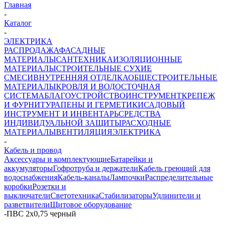
Главная
-
Каталог
-
ЭЛЕКТРИКА
РАСПРОДАЖА
ФАСАДНЫЕ
МАТЕРИАЛЫ
САНТЕХНИКА
ИЗОЛЯЦИОННЫЕ
МАТЕРИАЛЫ
СТРОИТЕЛЬНЫЕ СУХИЕ
СМЕСИ
ВНУТРЕННЯЯ ОТДЕЛКА
ОБЩЕСТРОИТЕЛЬНЫЕ
МАТЕРИАЛЫ
КРОВЛЯ И ВОДОСТОЧНАЯ
СИСТЕМА
БЛАГОУСТРОЙСТВО
ИНСТРУМЕНТ
КРЕПЕЖ
И ФУРНИТУРА
ПЕНЫ И ГЕРМЕТИКИ
САДОВЫЙ
ИНСТРУМЕНТ И ИНВЕНТАРЬ
СРЕДСТВА
ИНДИВИДУАЛЬНОЙ ЗАЩИТЫ
РАСХОДНЫЕ
МАТЕРИАЛЫ
ВЕНТИЛЯЦИЯ
ЭЛЕКТРИКА
-
Кабель и провод
Аксессуары и комплектующие
Батарейки и
аккумуляторы
Гофротруба и держатели
Кабель греющий для
водоснабжения
Кабель-каналы
Лампочки
Распределительные
коробки
Розетки и
выключатели
Светотехника
Стабилизаторы
Удлинители и
разветвители
Щитовое оборудование
-
ПВС 2х0,75 черный