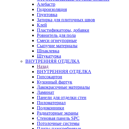
Алебастр
Гидроизоляция
Грунтовка
Затирка для плиточных швов
Клей
Пластификаторы, добавки
Ровнитель для пола
Смеси огнеупорные
Сыпучие материалы
Шпаклевка
Штукатурка
ВНУТРЕННЯЯ ОТДЕЛКА
Назад
ВНУТРЕННЯЯ ОТДЕЛКА
Гипсокартон
Кухонный фартук
Лакокрасочные материалы
Ламинат
Панели для отделки стен
Пиломатериал
Подоконники
Радиаторные экраны
Стеновая панель SPC
Потолочные системы
Плиты пазогребневые