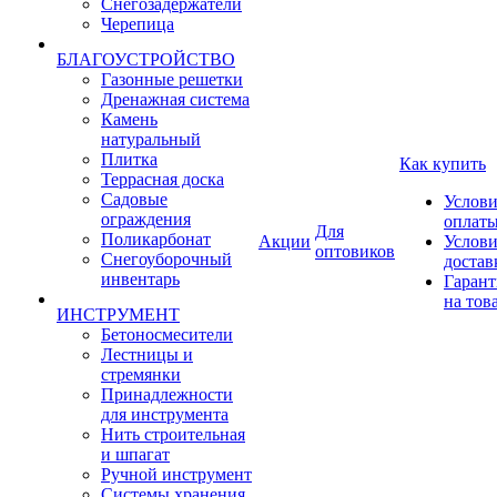
Снегозадержатели
Черепица
БЛАГОУСТРОЙСТВО
Газонные решетки
Дренажная система
Камень
натуральный
Плитка
Как купить
Террасная доска
Садовые
Услови
ограждения
оплат
Для
Поликарбонат
Акции
Услови
оптовиков
Снегоуборочный
достав
инвентарь
Гарант
на тов
ИНСТРУМЕНТ
Бетоносмесители
Лестницы и
стремянки
Принадлежности
для инструмента
Нить строительная
и шпагат
Ручной инструмент
Системы хранения