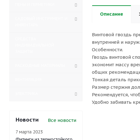
ПЕНЫ И ГЕРМЕТИКИ
Описание
САДОВЫЙ ИНСТРУМЕНТ И
ИНВЕНТАРЬ
Винтовой гвоздь пр
СРЕДСТВА
внутренней и наруж
ИНДИВИДУАЛЬНОЙ
Особенности.
ЗАЩИТЫ
Гвоздь винтовой спо
экономит массу вре
РАСХОДНЫЕ МАТЕРИАЛЫ
общих рекомендаци
Тонкая деталь прик
ВЕНТИЛЯЦИЯ
Размер стержня дол
ЭЛЕКТРИКА
Рекомендуется, что
Удобно забивать кр
Новости
Все новости
7 марта 2023
Фитинги из термостойкого