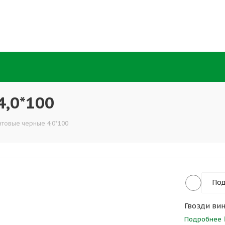
4,0*100
нтовые черные 4,0*100
Под
Гвозди ви
Подробнее