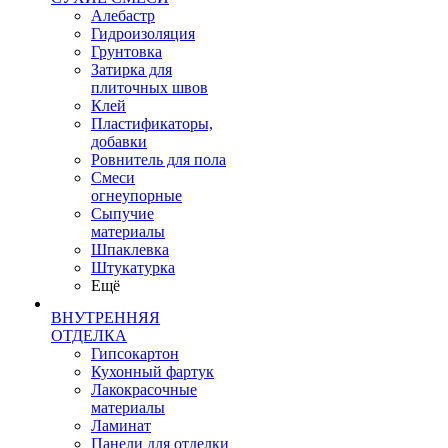
Алебастр
Гидроизоляция
Грунтовка
Затирка для
плиточных швов
Клей
Пластификаторы,
добавки
Ровнитель для пола
Смеси
огнеупорные
Сыпучие
материалы
Шпаклевка
Штукатурка
Ещё
ВНУТРЕННЯЯ
ОТДЕЛКА
Гипсокартон
Кухонный фартук
Лакокрасочные
материалы
Ламинат
Панели для отделки