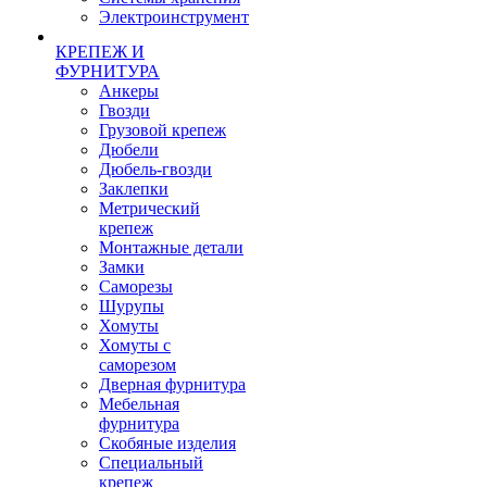
Электроинструмент
КРЕПЕЖ И
ФУРНИТУРА
Анкеры
Гвозди
Грузовой крепеж
Дюбели
Дюбель-гвозди
Заклепки
Метрический
крепеж
Монтажные детали
Замки
Саморезы
Шурупы
Хомуты
Хомуты с
саморезом
Дверная фурнитура
Мебельная
фурнитура
Скобяные изделия
Специальный
крепеж