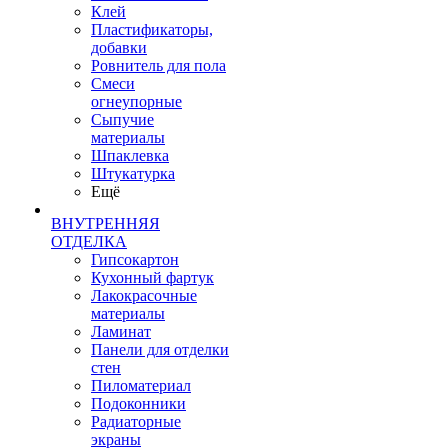
Клей
Пластификаторы,
добавки
Ровнитель для пола
Смеси
огнеупорные
Сыпучие
материалы
Шпаклевка
Штукатурка
Ещё
ВНУТРЕННЯЯ
ОТДЕЛКА
Гипсокартон
Кухонный фартук
Лакокрасочные
материалы
Ламинат
Панели для отделки
стен
Пиломатериал
Подоконники
Радиаторные
экраны