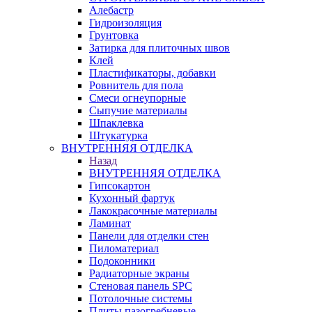
Алебастр
Гидроизоляция
Грунтовка
Затирка для плиточных швов
Клей
Пластификаторы, добавки
Ровнитель для пола
Смеси огнеупорные
Сыпучие материалы
Шпаклевка
Штукатурка
ВНУТРЕННЯЯ ОТДЕЛКА
Назад
ВНУТРЕННЯЯ ОТДЕЛКА
Гипсокартон
Кухонный фартук
Лакокрасочные материалы
Ламинат
Панели для отделки стен
Пиломатериал
Подоконники
Радиаторные экраны
Стеновая панель SPC
Потолочные системы
Плиты пазогребневые