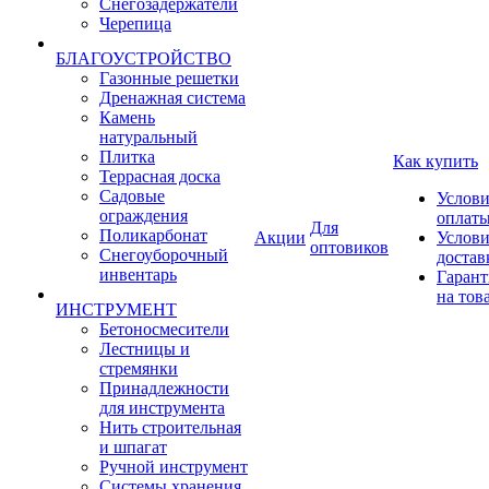
Снегозадержатели
Черепица
БЛАГОУСТРОЙСТВО
Газонные решетки
Дренажная система
Камень
натуральный
Плитка
Как купить
Террасная доска
Садовые
Услови
ограждения
оплат
Для
Поликарбонат
Акции
Услови
оптовиков
Снегоуборочный
достав
инвентарь
Гарант
на тов
ИНСТРУМЕНТ
Бетоносмесители
Лестницы и
стремянки
Принадлежности
для инструмента
Нить строительная
и шпагат
Ручной инструмент
Системы хранения