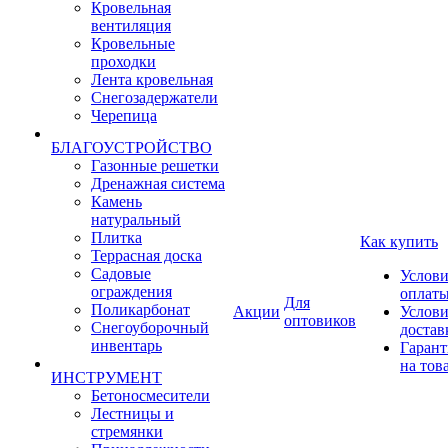
Кровельная
вентиляция
Кровельные
проходки
Лента кровельная
Снегозадержатели
Черепица
БЛАГОУСТРОЙСТВО
Газонные решетки
Дренажная система
Камень
натуральный
Плитка
Как купить
Террасная доска
Садовые
Услови
ограждения
оплат
Для
Поликарбонат
Акции
Услови
оптовиков
Снегоуборочный
достав
инвентарь
Гарант
на тов
ИНСТРУМЕНТ
Бетоносмесители
Лестницы и
стремянки