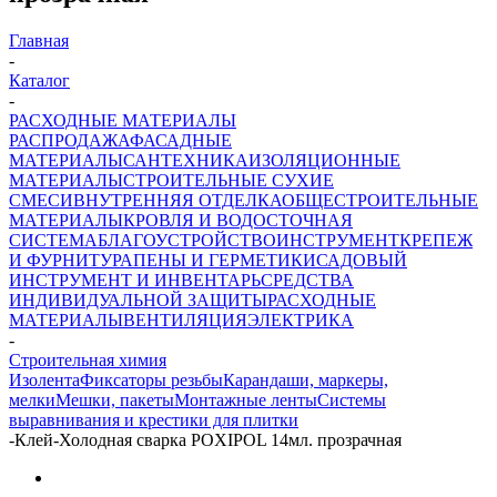
Главная
-
Каталог
-
РАСХОДНЫЕ МАТЕРИАЛЫ
РАСПРОДАЖА
ФАСАДНЫЕ
МАТЕРИАЛЫ
САНТЕХНИКА
ИЗОЛЯЦИОННЫЕ
МАТЕРИАЛЫ
СТРОИТЕЛЬНЫЕ СУХИЕ
СМЕСИ
ВНУТРЕННЯЯ ОТДЕЛКА
ОБЩЕСТРОИТЕЛЬНЫЕ
МАТЕРИАЛЫ
КРОВЛЯ И ВОДОСТОЧНАЯ
СИСТЕМА
БЛАГОУСТРОЙСТВО
ИНСТРУМЕНТ
КРЕПЕЖ
И ФУРНИТУРА
ПЕНЫ И ГЕРМЕТИКИ
САДОВЫЙ
ИНСТРУМЕНТ И ИНВЕНТАРЬ
СРЕДСТВА
ИНДИВИДУАЛЬНОЙ ЗАЩИТЫ
РАСХОДНЫЕ
МАТЕРИАЛЫ
ВЕНТИЛЯЦИЯ
ЭЛЕКТРИКА
-
Строительная химия
Изолента
Фиксаторы резьбы
Карандаши, маркеры,
мелки
Мешки, пакеты
Монтажные ленты
Системы
выравнивания и крестики для плитки
-
Клей-Холодная сварка POXIPOL 14мл. прозрачная