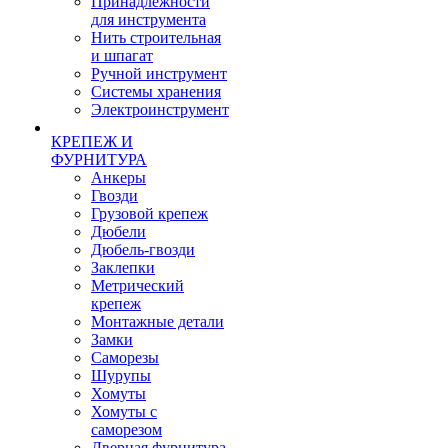
Принадлежности
для инструмента
Нить строительная
и шпагат
Ручной инструмент
Системы хранения
Электроинструмент
КРЕПЕЖ И
ФУРНИТУРА
Анкеры
Гвозди
Грузовой крепеж
Дюбели
Дюбель-гвозди
Заклепки
Метрический
крепеж
Монтажные детали
Замки
Саморезы
Шурупы
Хомуты
Хомуты с
саморезом
Дверная фурнитура