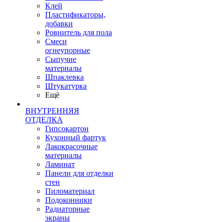
Клей
Пластификаторы,
добавки
Ровнитель для пола
Смеси
огнеупорные
Сыпучие
материалы
Шпаклевка
Штукатурка
Ещё
ВНУТРЕННЯЯ
ОТДЕЛКА
Гипсокартон
Кухонный фартук
Лакокрасочные
материалы
Ламинат
Панели для отделки
стен
Пиломатериал
Подоконники
Радиаторные
экраны