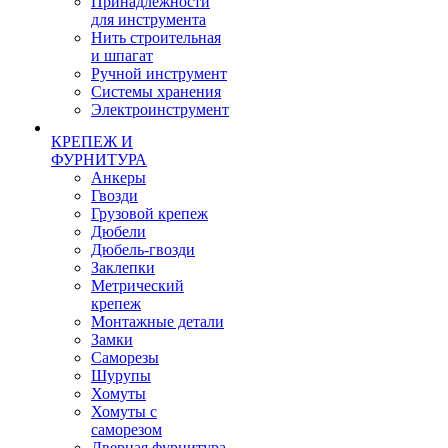
Принадлежности
для инструмента
Нить строительная
и шпагат
Ручной инструмент
Системы хранения
Электроинструмент
КРЕПЕЖ И
ФУРНИТУРА
Анкеры
Гвозди
Грузовой крепеж
Дюбели
Дюбель-гвозди
Заклепки
Метрический
крепеж
Монтажные детали
Замки
Саморезы
Шурупы
Хомуты
Хомуты с
саморезом
Дверная фурнитура