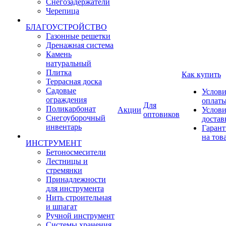
Снегозадержатели
Черепица
БЛАГОУСТРОЙСТВО
Газонные решетки
Дренажная система
Камень
натуральный
Плитка
Как купить
Террасная доска
Садовые
Услови
ограждения
оплат
Для
Поликарбонат
Акции
Услови
оптовиков
Снегоуборочный
достав
инвентарь
Гарант
на тов
ИНСТРУМЕНТ
Бетоносмесители
Лестницы и
стремянки
Принадлежности
для инструмента
Нить строительная
и шпагат
Ручной инструмент
Системы хранения