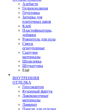
Алебастр
Гидроизоляция
Грунтовка
Затирка для
плиточных швов
Клей
Пластификаторы,
добавки
Ровнитель для пола
Смеси
огнеупорные
Сыпучие
материалы
Шпаклевка
Штукатурка
Ещё
ВНУТРЕННЯЯ
ОТДЕЛКА
Гипсокартон
Кухонный фартук
Лакокрасочные
материалы
Ламинат
Панели для отделки