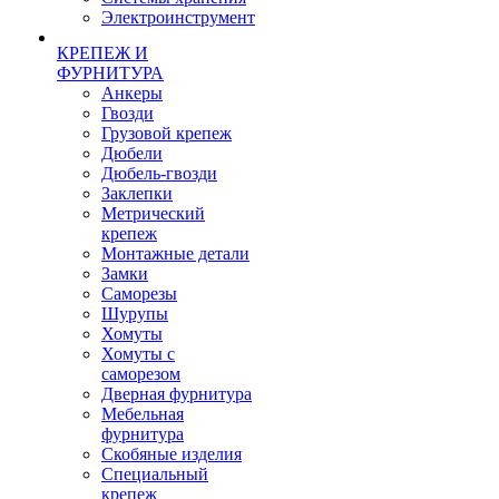
Электроинструмент
КРЕПЕЖ И
ФУРНИТУРА
Анкеры
Гвозди
Грузовой крепеж
Дюбели
Дюбель-гвозди
Заклепки
Метрический
крепеж
Монтажные детали
Замки
Саморезы
Шурупы
Хомуты
Хомуты с
саморезом
Дверная фурнитура
Мебельная
фурнитура
Скобяные изделия
Специальный
крепеж