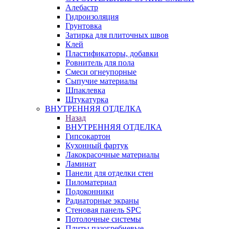
Алебастр
Гидроизоляция
Грунтовка
Затирка для плиточных швов
Клей
Пластификаторы, добавки
Ровнитель для пола
Смеси огнеупорные
Сыпучие материалы
Шпаклевка
Штукатурка
ВНУТРЕННЯЯ ОТДЕЛКА
Назад
ВНУТРЕННЯЯ ОТДЕЛКА
Гипсокартон
Кухонный фартук
Лакокрасочные материалы
Ламинат
Панели для отделки стен
Пиломатериал
Подоконники
Радиаторные экраны
Стеновая панель SPC
Потолочные системы
Плиты пазогребневые