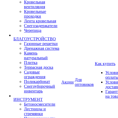
Кровельная
вентиляция
Кровельные
проходки
Лента кровельная
Снегозадержатели
Черепица
БЛАГОУСТРОЙСТВО
Газонные решетки
Дренажная система
Камень
натуральный
Плитка
Как купить
Террасная доска
Садовые
Услови
ограждения
оплат
Для
Поликарбонат
Акции
Услови
оптовиков
Снегоуборочный
достав
инвентарь
Гарант
на тов
ИНСТРУМЕНТ
Бетоносмесители
Лестницы и
стремянки