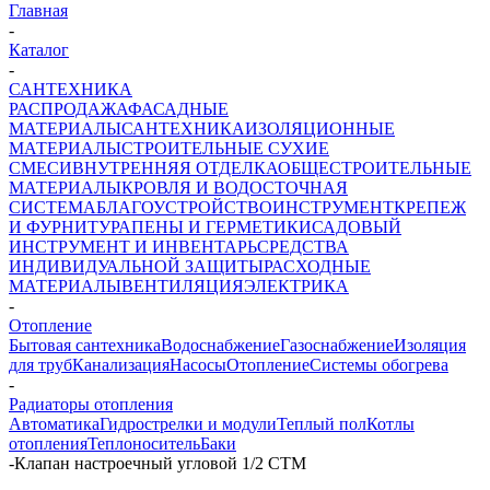
Главная
-
Каталог
-
САНТЕХНИКА
РАСПРОДАЖА
ФАСАДНЫЕ
МАТЕРИАЛЫ
САНТЕХНИКА
ИЗОЛЯЦИОННЫЕ
МАТЕРИАЛЫ
СТРОИТЕЛЬНЫЕ СУХИЕ
СМЕСИ
ВНУТРЕННЯЯ ОТДЕЛКА
ОБЩЕСТРОИТЕЛЬНЫЕ
МАТЕРИАЛЫ
КРОВЛЯ И ВОДОСТОЧНАЯ
СИСТЕМА
БЛАГОУСТРОЙСТВО
ИНСТРУМЕНТ
КРЕПЕЖ
И ФУРНИТУРА
ПЕНЫ И ГЕРМЕТИКИ
САДОВЫЙ
ИНСТРУМЕНТ И ИНВЕНТАРЬ
СРЕДСТВА
ИНДИВИДУАЛЬНОЙ ЗАЩИТЫ
РАСХОДНЫЕ
МАТЕРИАЛЫ
ВЕНТИЛЯЦИЯ
ЭЛЕКТРИКА
-
Отопление
Бытовая сантехника
Водоснабжение
Газоснабжение
Изоляция
для труб
Канализация
Насосы
Отопление
Системы обогрева
-
Радиаторы отопления
Автоматика
Гидрострелки и модули
Теплый пол
Котлы
отопления
Теплоноситель
Баки
-
Клапан настроечный угловой 1/2 СТМ