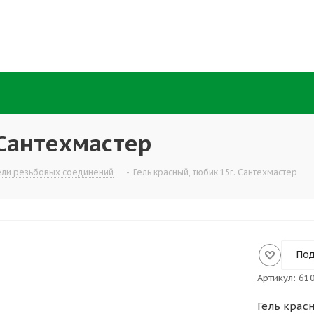
 Сантехмастер
ели резьбовых соединений
-
Гель красный, тюбик 15г. Сантехмастер
Под
Артикул:
61
Гель крас