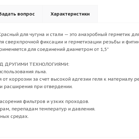
Задать вопрос
Характеристики
Красный для чугуна и стали — это анаэробный герметик дл
ля сверхпрочной фиксации и герметизации резьбы и фити
рименяется для соединений диаметром от 1,5"
Д ДРУГИМИ ТЕХНОЛОГИЯМИ:
использования льна.
 от коррозии за счет высокой адгезии геля к материалу р
 и расширения при отвердении.
засорения фильтров и узких проходов.
арам, перепадам температур и давления.
чных средах.