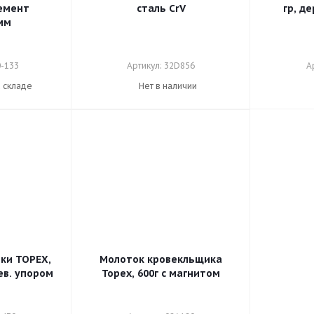
емент
сталь CrV
гр, д
мм
0-133
Артикул: 32D856
А
а складе
Нет в наличии
ки TOPEX,
Молоток кровекльщика
ев. упором
Topex, 600г с магнитом