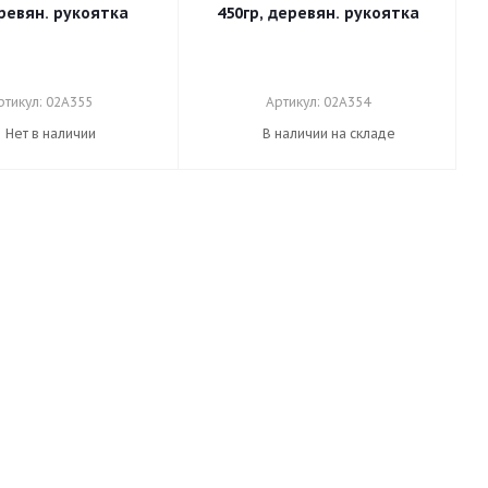
еревян. рукоятка
450гр, деревян. рукоятка
ртикул: 02А355
Артикул: 02А354
Нет в наличии
В наличии на складе