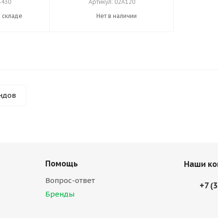
В430
Артикул: 02А120
а складе
Нет в наличии
ндов
Помощь
Наши ко
Вопрос-ответ
+7 (
Бренды