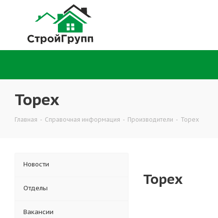
Topex
Главная
-
Справочная информация
-
Производители
-
Topex
Новости
Topex
Отделы
Вакансии