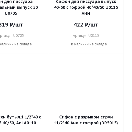
н для писсуара
Сифон для писсуара выпуск
альный выпуск 50
40-50 с гофрой 40*40/50 U0115
U0705
АНИ
819
₽
/шт
422
₽
/шт
ртикул: U0705
Артикул: U0115
наличии на складе
В наличии на складе
н бутыл.1 1/2*40 с
Сифон с разрывом струи
 40/50, Ani А0110
11/2*40 Ани с гофрой (DR5015)