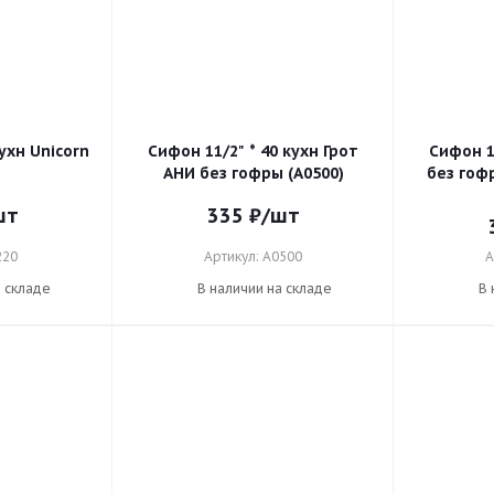
кухн Unicorn
Сифон 11/2" * 40 кухн Грот
Сифон 11
АНИ без гофры (А0500)
без гоф
шт
335
₽
/шт
220
Артикул: А0500
А
а складе
В наличии на складе
В 