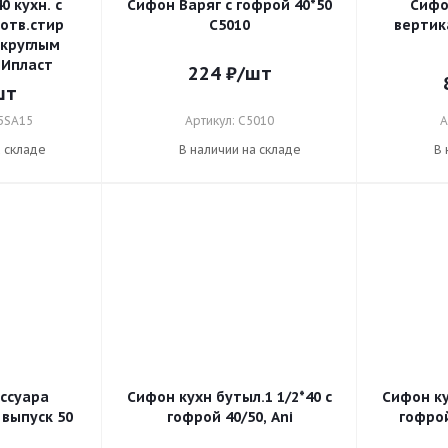
0 кухн. с
Сифон Варяг с гофрой 40*50
Сифо
 отв.стир
С5010
вертик
 круглым
НИпласт
224
₽
/шт
шт
45SA15
Артикул: С5010
А
а складе
В наличии на складе
В 
ссуара
Сифон кухн бутыл.1 1/2*40 с
Сифон кух
выпуск 50
гофрой 40/50, Ani
гофрой