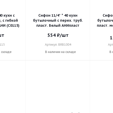
0 кухн с
Сифон 11/4" * 40 кухн
Сифон
 с гибкой
бутылочный с перех. труб.
бутылоч
АНИ (С0115)
пласт. Белый АНИпласт
пласт. 
шт
554
₽
/шт
1
115
Артикул: BRB1004
Арт
а складе
В наличии на складе
В 