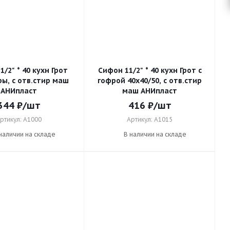
/2" * 40 кухн Грот
Сифон 11/2" * 40 кухн Грот с
ры, с отв.стир маш
гофрой 40х40/50, с отв.стир
АНИпласт
маш АНИпласт
344
₽
/шт
416
₽
/шт
ртикул: A1000
Артикул: A1015
наличии на складе
В наличии на складе