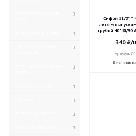
СТРОИТЕЛЬНЫЕ СУХИЕ
Сифон 11/2" * 4
СМЕСИ
литым выпуском,
трубой 40*40/50 
ВНУТРЕННЯЯ ОТДЕЛКА
340
₽
/
ОБЩЕСТРОИТЕЛЬНЫЕ
МАТЕРИАЛЫ
Артикул: С0
В наличии н
КРОВЛЯ И ВОДОСТОЧНАЯ
СИСТЕМА
БЛАГОУСТРОЙСТВО
ИНСТРУМЕНТ
КРЕПЕЖ И ФУРНИТУРА
ПЕНЫ И ГЕРМЕТИКИ