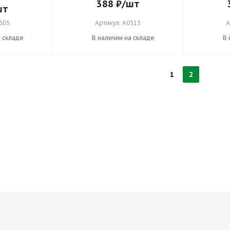
388
₽
/шт
шт
605
Артикул: A0515
А
а складе
В наличии на складе
В 
1
2