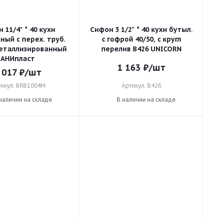
 11/4" * 40 кухн
Сифон 3 1/2" * 40 кухн бутыл.
ный с перех. труб.
с гофрой 40/50, с кругл
металлизированный
перелив В426 UNICORN
АНИпласт
1 163
₽
/шт
 017
₽
/шт
икул: BRB1004M
Артикул: В426
наличии на складе
В наличии на складе