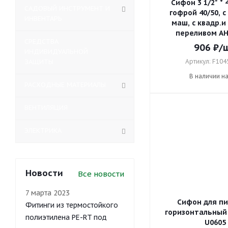
Сифон 3 1/2" * 4
САДОВЫЙ ИНСТРУМЕНТ И
гофрой 40/50, с
ИНВЕНТАРЬ
маш, с квадр.и
переливом А
СРЕДСТВА
906
₽
/
ИНДИВИДУАЛЬНОЙ
ЗАЩИТЫ
Артикул: F10
В наличии н
РАСХОДНЫЕ МАТЕРИАЛЫ
ВЕНТИЛЯЦИЯ
ЭЛЕКТРИКА
Новости
Все новости
7 марта 2023
Сифон для пи
Фитинги из термостойкого
горизонтальный 
полиэтилена PE-RT под
U0605