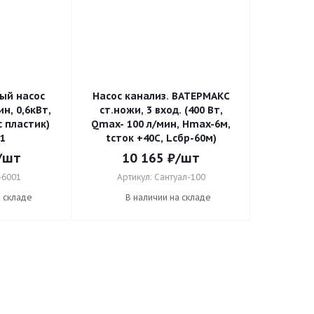
ый насос
Насос канализ. ВАТЕРМАКС
н, 0,6кВт,
ст.ножи, 3 вход. (400 Вт,
с пластик)
Qmax- 100 л/мин, Hmax-6м,
1
tсток +40С, Lсбр-60м)
/шт
10 165
₽
/шт
-6001
Артикул: Сантуал-100
а складе
В наличии на складе